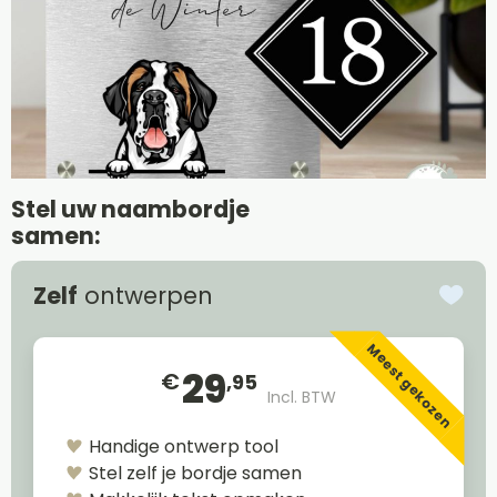
Stel uw naambordje
samen:
Zelf
ontwerpen
Meest gekozen
29
€
,95
Incl. BTW
Handige ontwerp tool
Stel zelf je bordje samen