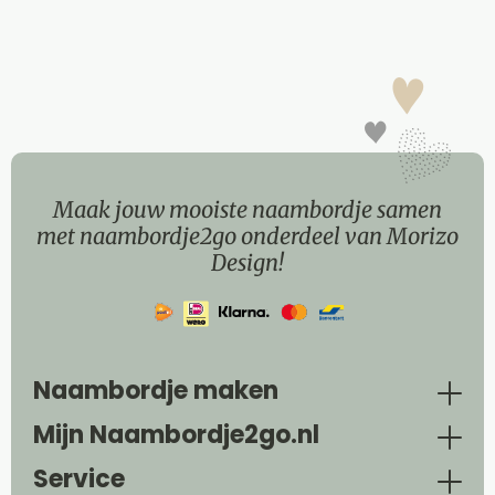
Maak jouw mooiste naambordje samen
met naambordje2go onderdeel van Morizo
Design!
Naambordje maken
Mijn Naambordje2go.nl
Service