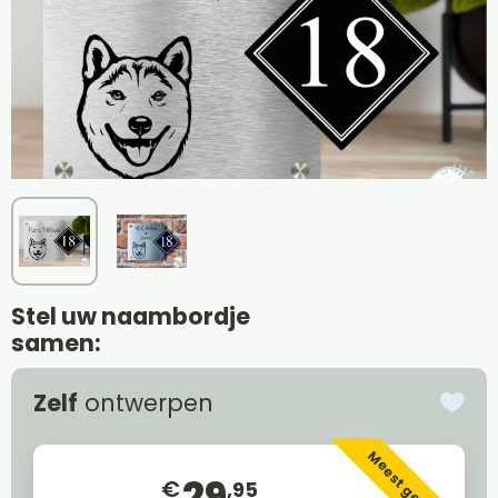
Stel uw naambordje
samen:
Zelf
ontwerpen
Meest gekozen
29
€
,95