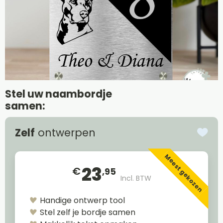
Stel uw naambordje
samen:
Zelf
ontwerpen
Meest gekozen
23
€
,95
Incl. BTW
Handige ontwerp tool
Stel zelf je bordje samen