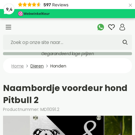
×
597
Reviews
9,4
Gegarandeerd lage prijzen
Home
Dieren
Honden
Naambordje voordeur hond
Pitbull 2
Productnummer: MD11091.2