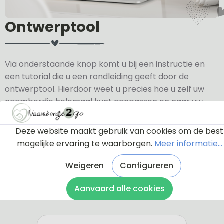
Ontwerptool
Via onderstaande knop komt u bij een instructie en
een tutorial die u een rondleiding geeft door de
ontwerptool. Hierdoor weet u precies hoe u zelf uw
naambordje helemaal kunt aanpassen en naar uw
eigen smaak kunt ontwerpen.
Deze website maakt gebruik van cookies om de best
Bekijk de instructie
mogelijke ervaring te waarborgen.
Meer informatie...
Weigeren
Configureren
Aanvaard alle cookies