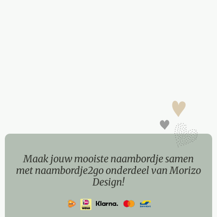
Maak jouw mooiste naambordje samen
met naambordje2go onderdeel van Morizo
Design!