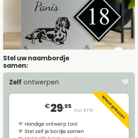
Stel uw naambordje
samen:
Zelf
ontwerpen
Meest gekozen
29
€
,95
Incl. BTW
Handige ontwerp tool
Stel zelf je bordje samen