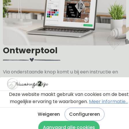
Ontwerptool
Via onderstaande knop komt u bij een instructie en
een tutorial die u een rondleiding geeft door de
ontwerptool. Hierdoor weet u precies hoe u zelf uw
naambordje helemaal kunt aanpassen en naar uw
Deze website maakt gebruik van cookies om de best
eigen smaak kunt ontwerpen.
mogelijke ervaring te waarborgen.
Meer informatie...
Weigeren
Configureren
Bekijk de instructie
Aanvaard alle cookies