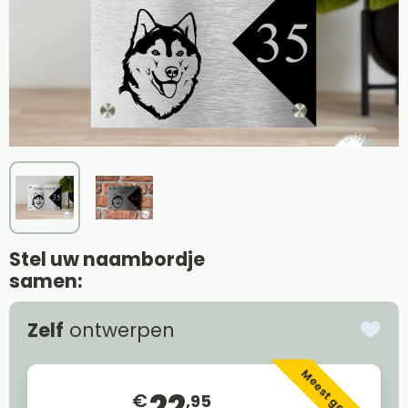
Stel uw naambordje
samen:
Zelf
ontwerpen
Meest gekozen
22
€
,95