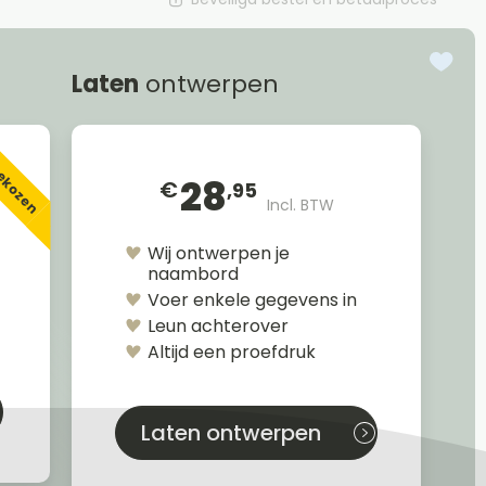
Laten
ontwerpen
gekozen
28
€
,95
Incl. BTW
Wij ontwerpen je
naambord
Voer enkele gegevens in
Leun achterover
Altijd een proefdruk
Laten ontwerpen