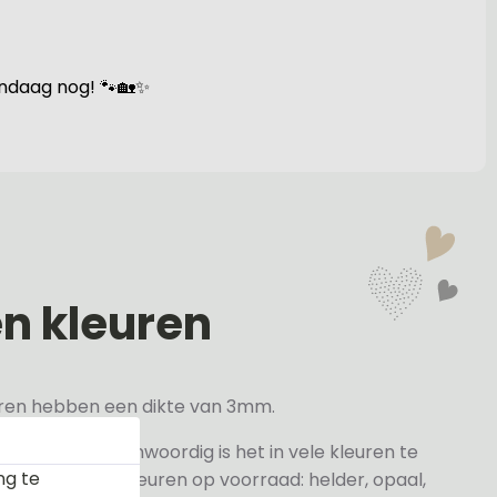
andaag nog! 🐾🏡✨
en kleuren
veren hebben een dikte van 3mm.
elder maar tegenwoordig is het in vele kleuren te
ng te
j de volgende kleuren op voorraad: helder, opaal,