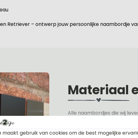
deau
Golden Retriever – ontwerp jouw persoonlijke naambordje v
Materiaal 
Alle naambordjes die wij le
Het plexiglas is van nature h
 maakt gebruik van cookies om de best mogelijke ervari
verkrijgen, hiervan hebben wi