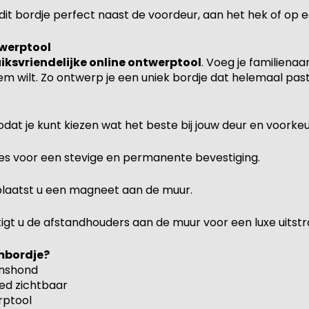
dit bordje perfect naast de voordeur, aan het hek of op ee
twerptool
iksvriendelijke online ontwerptool
. Voeg je familiena
m wilt. Zo ontwerp je een uniek bordje dat helemaal past bi
odat je kunt kiezen wat het beste bij jouw deur en voorkeu
es voor een stevige en permanente bevestiging.
 plaatst u een magneet aan de muur.
gt u de afstandhouders aan de muur voor een luxe uitstra
mbordje?
inshond
oed zichtbaar
rptool