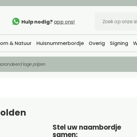
Hulp nodig?
app ons!
om & Natuur
Huisnummerbordje
Overig
Signing
W
arandeerd lage prijzen
golden
Stel uw naambordje
samen: