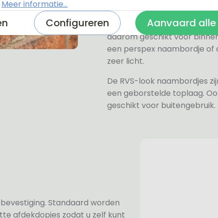
.
Meer informatie...
wit, grijs, zwart en mat zwart.
en
Configureren
Aanvaard alle
Het naambordje is een laser
daarom geschikt voor binne
een perspex naambordje of ac
zeer licht.
De RVS-look naambordjes zi
een geborstelde toplaag. Oo
geschikt voor buitengebruik.
n bevestiging. Standaard worden
te afdekdopjes zodat u zelf kunt