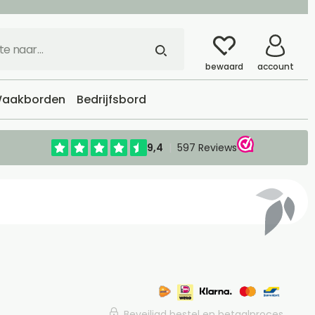
bewaard
account
aakborden
Bedrijfsbord
Beveiligd bestel en betaalproces