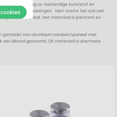
 gesneden volledig uv-bestendige kunststof en
n- en buitentoepassingen. Men noemt het ook wel
 cookies
rylaat naamplaat. Het materiaal is ijzersterk en
jn gemaakt van aluminium sandwichpaneel met
k wel dibond genoemd. Dit materiaal is uitermate