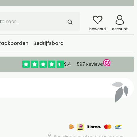
bewaard
account
aakborden
Bedrijfsbord
Beveiligd bestel en betaalproces