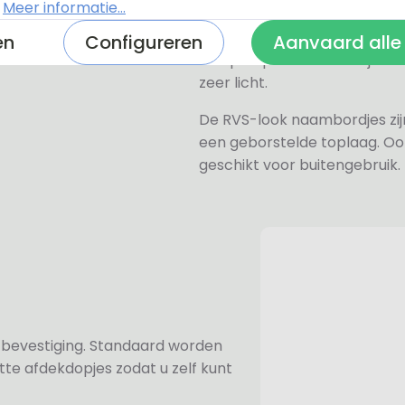
.
Meer informatie...
Het naambordje is een laser
daarom geschikt voor binne
en
Configureren
Aanvaard alle
een perspex naambordje of ac
zeer licht.
De RVS-look naambordjes zi
een geborstelde toplaag. Oo
geschikt voor buitengebruik.
n bevestiging. Standaard worden
te afdekdopjes zodat u zelf kunt