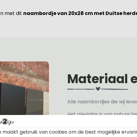
en met dit
naambordje van 20x28 cm met Duitse herd
Materiaal 
Alle naambordjes die wij le
Het plexiglas is van nature h
verkrijgen, hiervan hebben wi
wit, grijs, zwart en mat zwart.
 maakt gebruik van cookies om de best mogelijke ervari