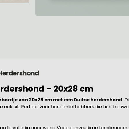
Herdershond
rdershond – 20x28 cm
bordje van 20x28 cm met een Duitse herdershond
. D
dje ook uit. Perfect voor hondenliefhebbers die hun trouw
dje volledig naar wens. Voeg eenvoudig je familienaam, 