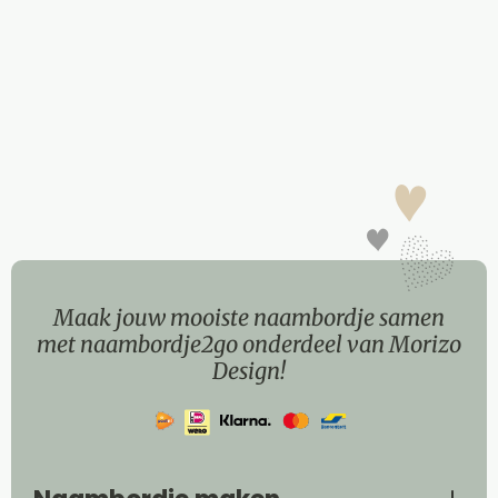
Maak jouw mooiste naambordje samen
met naambordje2go onderdeel van Morizo
Design!