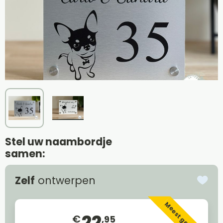
Stel uw naambordje
samen:
Zelf
ontwerpen
Meest gekozen
22
€
,95