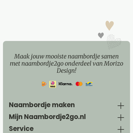
Maak jouw mooiste naambordje samen
met naambordje2go onderdeel van Morizo
Design!
Naambordje maken
Mijn Naambordje2go.nl
Service