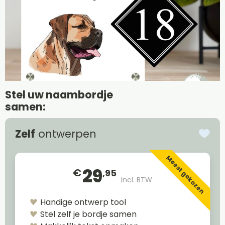
Stel uw naambordje
samen:
Zelf
ontwerpen
Meest gekozen
29
€
,95
Incl. BTW
Handige ontwerp tool
Stel zelf je bordje samen