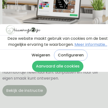
Ontwerptool
Deze website maakt gebruik van cookies om de best
mogelijke ervaring te waarborgen.
Meer informatie...
Via onderstaande knop komt u bij een instructie en
Weigeren
Configureren
een tutorial die u een rondleiding geeft door de
ontwerptool. Hierdoor weet u precies hoe u zelf uw
Aanvaard alle cookies
naambordje helemaal kunt aanpassen en naar uw
eigen smaak kunt ontwerpen.
Bekijk de instructie