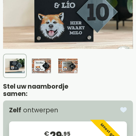
Stel uw naambordje
samen:
Zelf
ontwerpen
Meest gekozen
29
€
,95