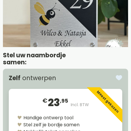
Stel uw naambordje
samen:
Zelf
ontwerpen
Meest gekozen
23
€
,95
Incl. BTW
Handige ontwerp tool
Stel zelf je bordje samen