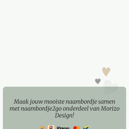
Maak jouw mooiste naambordje samen
met naambordje2go onderdeel van Morizo
Design!