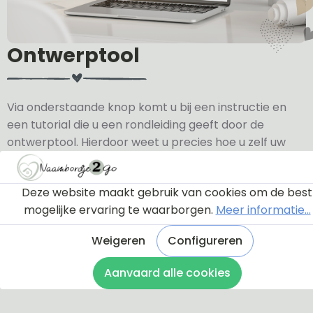
Ontwerptool
Via onderstaande knop komt u bij een instructie en
een tutorial die u een rondleiding geeft door de
ontwerptool. Hierdoor weet u precies hoe u zelf uw
naambordje helemaal kunt aanpassen en naar uw
eigen smaak kunt ontwerpen.
Deze website maakt gebruik van cookies om de best
mogelijke ervaring te waarborgen.
Meer informatie...
Bekijk de instructie
Weigeren
Configureren
Aanvaard alle cookies