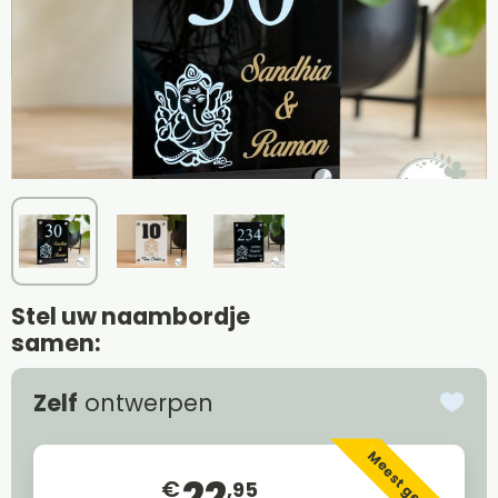
Stel uw naambordje
samen:
Zelf
ontwerpen
Meest gekozen
22
€
,95