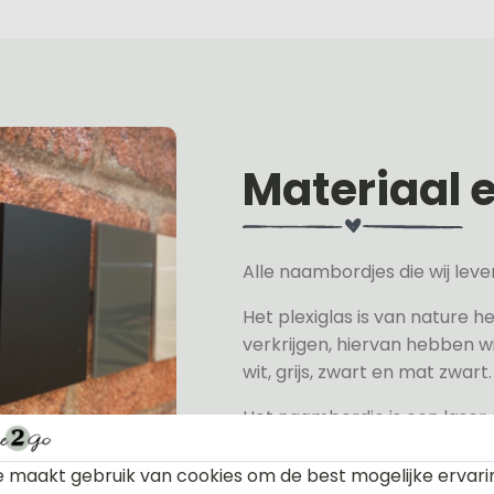
Materiaal 
Alle naambordjes die wij le
Het plexiglas is van nature h
verkrijgen, hiervan hebben wi
wit, grijs, zwart en mat zwart.
Het naambordje is een laser
daarom geschikt voor binne
een perspex naambordje of ac
 maakt gebruik van cookies om de best mogelijke ervari