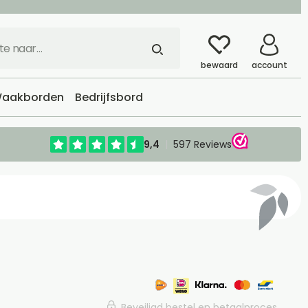
bewaard
account
aakborden
Bedrijfsbord
Beveiligd bestel en betaalproces