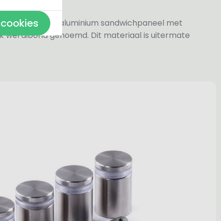
 cookies
jn gemaakt van aluminium sandwichpaneel met
k wel dibond genoemd. Dit materiaal is uitermate