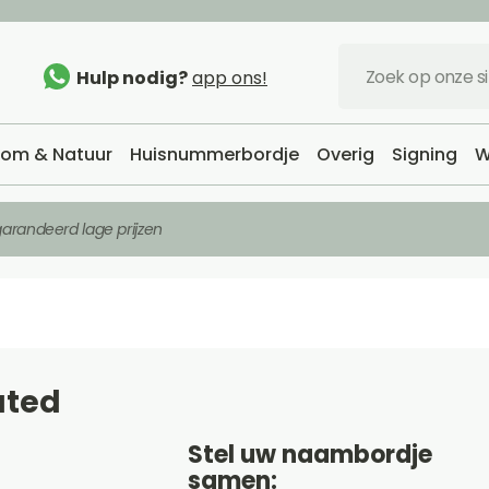
Hulp nodig?
app ons!
om & Natuur
Huisnummerbordje
Overig
Signing
W
arandeerd lage prijzen
ated
Stel uw naambordje
samen: