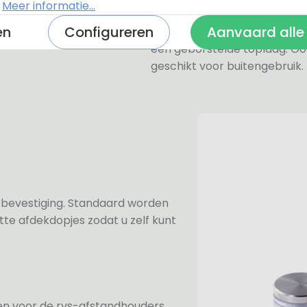
zeer licht.
.
Meer informatie...
en
Configureren
Aanvaard alle
De RVS-look naambordjes zi
een geborstelde toplaag. Oo
geschikt voor buitengebruik.
n bevestiging. Standaard worden
te afdekdopjes zodat u zelf kunt
ezen voor de rvs-afstandhouders.