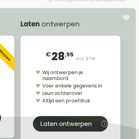
Laten
ontwerpen
gekozen
28
€
,95
Incl. BTW
Wij ontwerpen je
naambord
Voer enkele gegevens in
Leun achterover
Altijd een proefdruk
Laten ontwerpen