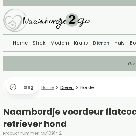
Home
Strak
Modern
Krans
Dieren
Huis
Bo
Geg
Terug
Home
Dieren
Honden
Naambordje voordeur flatco
retriever hond
Productnummer: MD10914.2