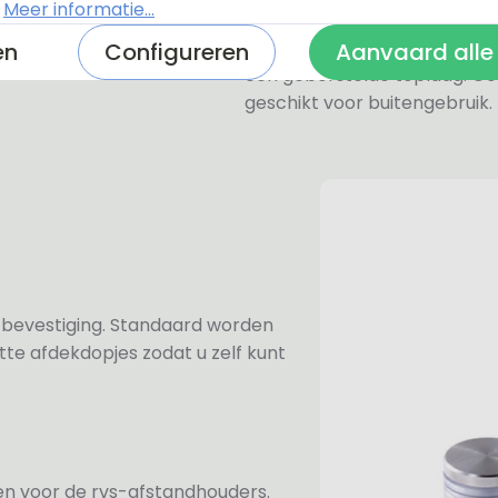
zeer licht.
.
Meer informatie...
De RVS-look naambordjes zi
en
Configureren
Aanvaard alle
een geborstelde toplaag. Oo
geschikt voor buitengebruik.
n bevestiging. Standaard worden
te afdekdopjes zodat u zelf kunt
ezen voor de rvs-afstandhouders.