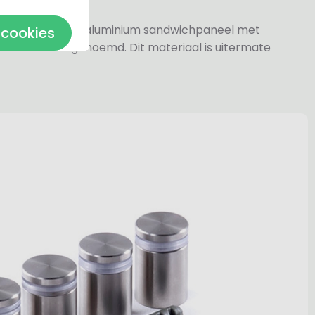
jn gemaakt van aluminium sandwichpaneel met
 cookies
k wel dibond genoemd. Dit materiaal is uitermate