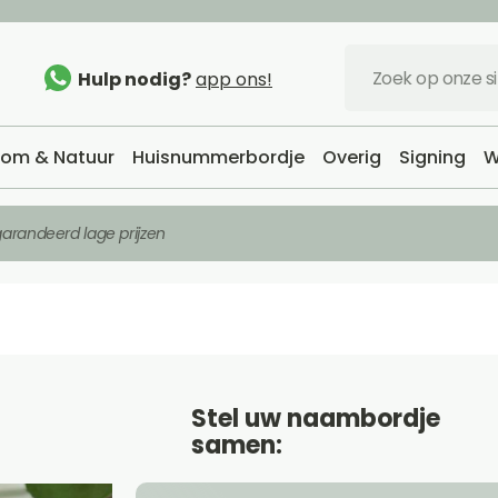
Hulp nodig?
app ons!
om & Natuur
Huisnummerbordje
Overig
Signing
W
arandeerd lage prijzen
Stel uw naambordje
samen: