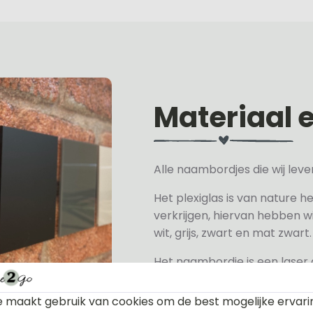
Materiaal 
Alle naambordjes die wij le
Het plexiglas is van nature h
verkrijgen, hiervan hebben wi
wit, grijs, zwart en mat zwart.
Het naambordje is een laser
daarom geschikt voor binne
een perspex naambordje of ac
 maakt gebruik van cookies om de best mogelijke ervari