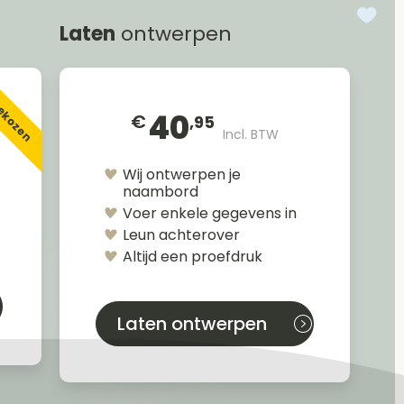
Laten
ontwerpen
gekozen
40
€
,95
Incl. BTW
Wij ontwerpen je
naambord
Voer enkele gegevens in
Leun achterover
Altijd een proefdruk
Laten ontwerpen