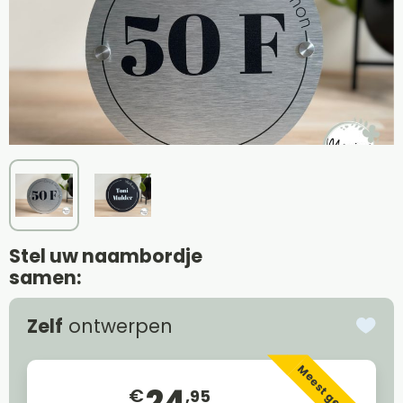
Stel uw naambordje
samen:
Zelf
ontwerpen
Meest gekozen
24
€
,95