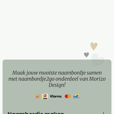
Maak jouw mooiste naambordje samen
met naambordje2go onderdeel van Morizo
Design!