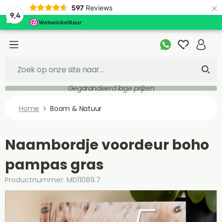
×
597
Reviews
9,4
Gegarandeerd lage prijzen
Home
Boom & Natuur
Naambordje voordeur boho
pampas gras
Productnummer: MD11089.7