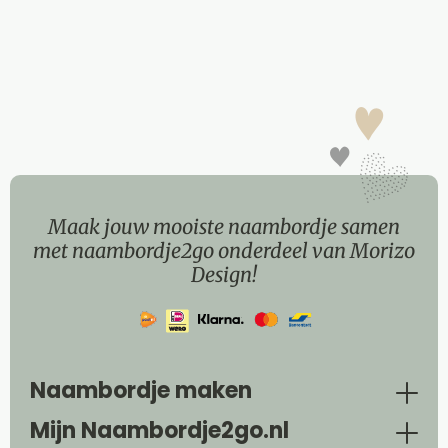
Maak jouw mooiste naambordje samen
met naambordje2go onderdeel van Morizo
Design!
Naambordje maken
Mijn Naambordje2go.nl