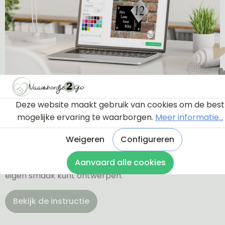
Ontwerptool
Deze website maakt gebruik van cookies om de best
mogelijke ervaring te waarborgen.
Meer informatie...
Via onderstaande knop komt u bij een instructie en
een tutorial die u een rondleiding geeft door de
Weigeren
Configureren
ontwerptool. Hierdoor weet u precies hoe u zelf uw
Aanvaard alle cookies
naambordje helemaal kunt aanpassen en naar uw
eigen smaak kunt ontwerpen.
Bekijk de instructie