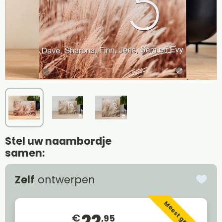
Stel uw naambordje
samen:
Zelf
ontwerpen
Meest gekozen
22
€
,95