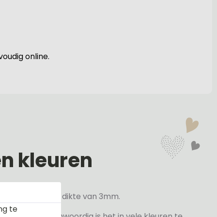
oudig online.
en kleuren
veren hebben een dikte van 3mm.
ng te
elder maar tegenwoordig is het in vele kleuren te