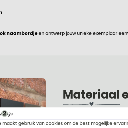
n
look naambordje
en ontwerp jouw unieke exemplaar eenv
Materiaal 
Alle naambordjes die wij le
 maakt gebruik van cookies om de best mogelijke ervari
Het plexiglas is van nature h