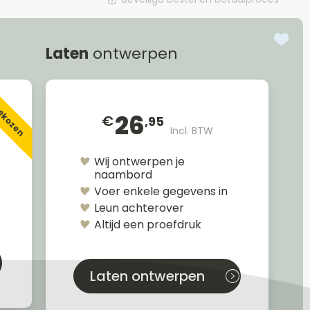
Laten
ontwerpen
gekozen
26
€
,95
Incl. BTW
Wij ontwerpen je
naambord
Voer enkele gegevens in
Leun achterover
Altijd een proefdruk
Laten ontwerpen