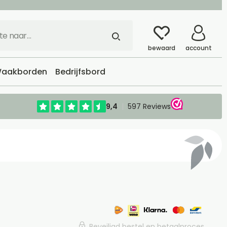
bewaard
account
aakborden
Bedrijfsbord
Beveiligd bestel en betaalproces