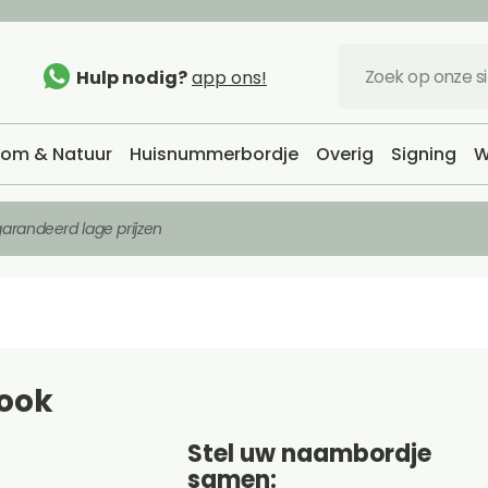
Hulp nodig?
app ons!
om & Natuur
Huisnummerbordje
Overig
Signing
W
arandeerd lage prijzen
ook
Stel uw naambordje
samen: