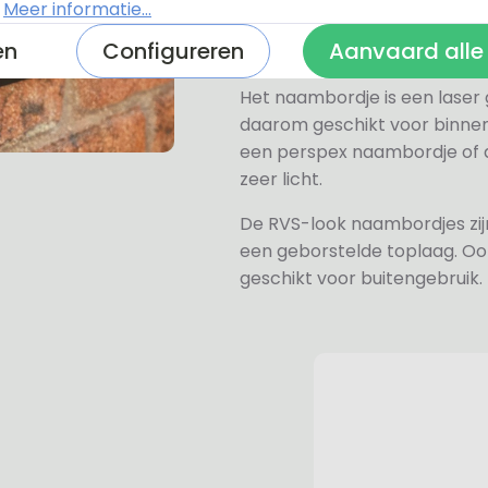
.
Meer informatie...
verkrijgen, hiervan hebben wi
en
Configureren
Aanvaard alle
wit, grijs, zwart en mat zwart.
Het naambordje is een laser
daarom geschikt voor binne
een perspex naambordje of ac
zeer licht.
De RVS-look naambordjes zi
een geborstelde toplaag. Oo
geschikt voor buitengebruik.