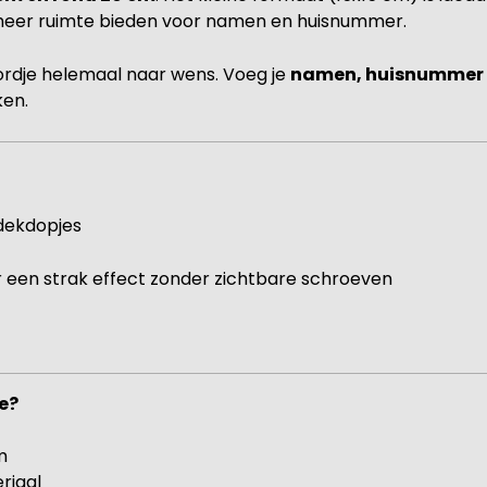
t meer ruimte bieden voor namen en huisnummer.
ordje helemaal naar wens. Voeg je
namen, huisnummer o
ken.
dekdopjes
 een strak effect zonder zichtbare schroeven
e?
m
riaal