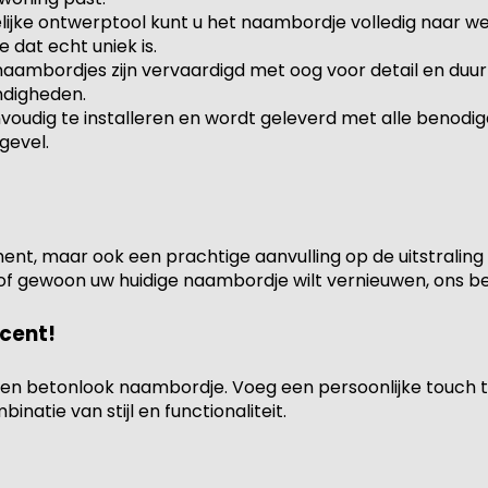
elijke ontwerptool kunt u het naambordje volledig naar w
dat echt uniek is.
naambordjes zijn vervaardigd met oog voor detail en duu
ndigheden.
nvoudig te installeren en wordt geleverd met alle benodi
gevel.
nt, maar ook een prachtige aanvulling op de uitstraling v
 of gewoon uw huidige naambordje wilt vernieuwen, ons b
cent!
en betonlook naambordje. Voeg een persoonlijke touch t
natie van stijl en functionaliteit.