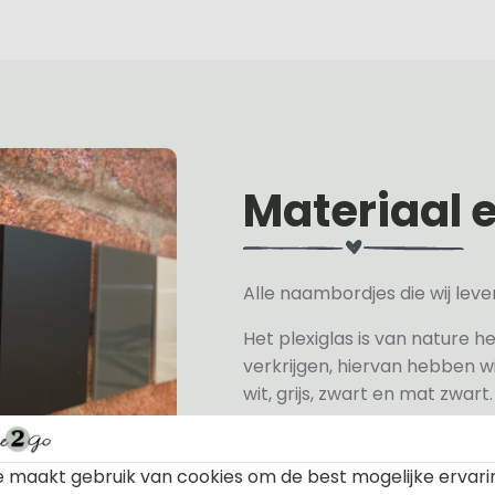
Materiaal 
Alle naambordjes die wij le
Het plexiglas is van nature h
verkrijgen, hiervan hebben wi
wit, grijs, zwart en mat zwart.
Het naambordje is een laser
daarom geschikt voor binne
 maakt gebruik van cookies om de best mogelijke ervari
een perspex naambordje of ac