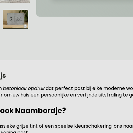
js
en
betonlook opdruk
dat perfect past bij elke moderne wo
r om uw huis een persoonlijke en verfijnde uitstraling te 
look Naambordje?
assieke grijze tint of een speelse kleurschakering, ons n
n woning past.