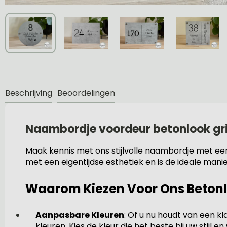
Beschrijving
Beoordelingen
Naambordje voordeur betonlook gri
Maak kennis met ons stijlvolle naambordje met e
met een eigentijdse esthetiek en is de ideale manie
Waarom Kiezen Voor Ons Beton
Aanpasbare Kleuren
: Of u nu houdt van een kl
kleuren. Kies de kleur die het beste bij uw stijl e