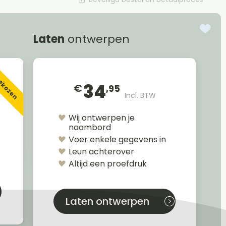
Laten
ontwerpen
gekozen
34
€
,95
Incl. BTW
Wij ontwerpen je
naambord
Voer enkele gegevens in
Leun achterover
Altijd een proefdruk
Laten ontwerpen