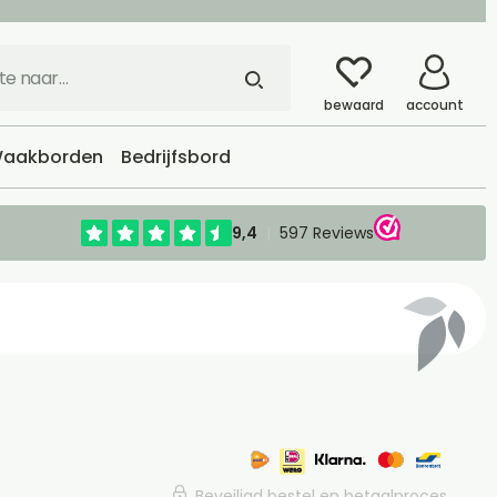
bewaard
account
aakborden
Bedrijfsbord
Beveiligd bestel en betaalproces