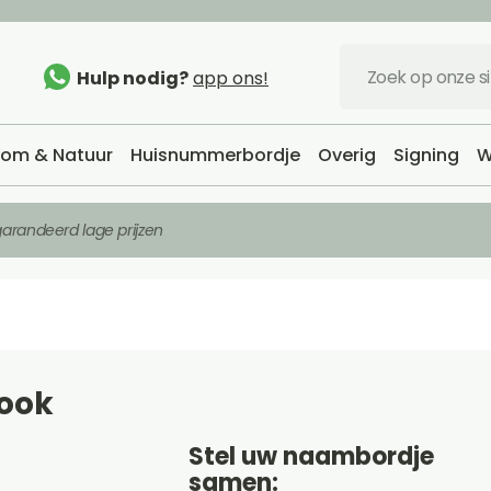
Hulp nodig?
app ons!
om & Natuur
Huisnummerbordje
Overig
Signing
W
arandeerd lage prijzen
ook
Stel uw naambordje
samen: