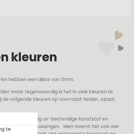
en kleuren
veren hebben een dikte van 3mm.
elder maar tegenwoordig is het in vele kleuren te
j de volgende kleuren op voorraad: helder, opaal,
 gesneden volledig uv-bestendige kunststof en
n- en buitentoepassingen. Men noemt het ook wel
ng te
rylaat naamplaat. Het materiaal is ijzersterk en