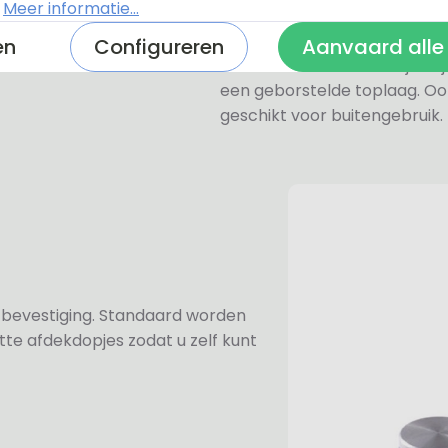
.
Meer informatie...
zeer licht.
en
Configureren
Aanvaard alle
De RVS-look naambordjes zi
een geborstelde toplaag. Oo
geschikt voor buitengebruik.
n bevestiging. Standaard worden
te afdekdopjes zodat u zelf kunt