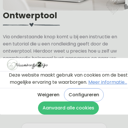
Ontwerptool
Via onderstaande knop komt u bij een instructie en
een tutorial die u een rondleiding geeft door de
ontwerptool. Hierdoor weet u precies hoe u zelf uw
naambordje helemaal kunt aanpassen en naar uw
eigen smaak kunt ontwerpen.
Deze website maakt gebruik van cookies om de best
Bekijk de instructie
mogelijke ervaring te waarborgen.
Meer informatie...
Weigeren
Configureren
Aanvaard alle cookies