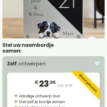
Stel uw naambordje
samen:
Zelf
ontwerpen
Meest gekozen
23
€
,95
Incl. BTW
Handige ontwerp tool
Stel zelf je bordje samen