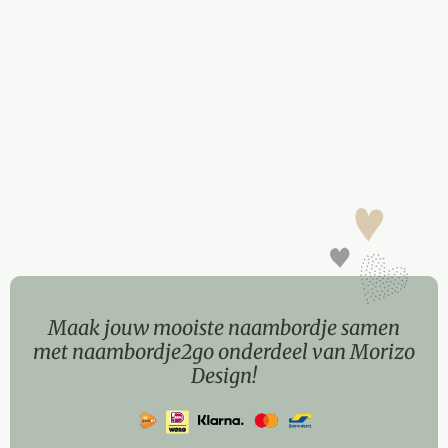
Maak jouw mooiste naambordje samen
met naambordje2go onderdeel van Morizo
Design!