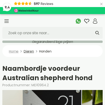
×
597
Reviews
9,4
Gegarandeerd lage prijzen
Home
Dieren
Honden
Naambordje voordeur
Australian shepherd hond
Productnummer: MD10964.2