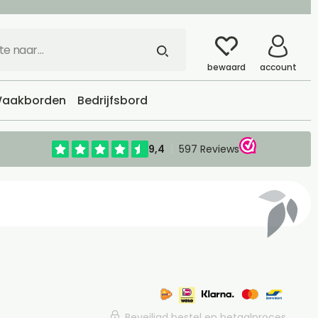
bewaard
account
aakborden
Bedrijfsbord
Beveiligd bestel en betaalproces