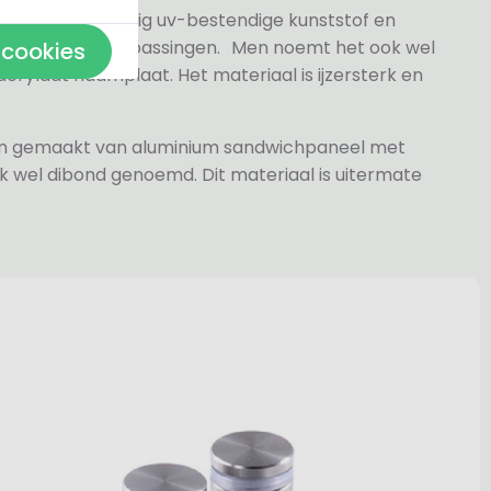
 gesneden volledig uv-bestendige kunststof en
n- en buitentoepassingen. Men noemt het ook wel
 cookies
rylaat naamplaat. Het materiaal is ijzersterk en
jn gemaakt van aluminium sandwichpaneel met
k wel dibond genoemd. Dit materiaal is uitermate