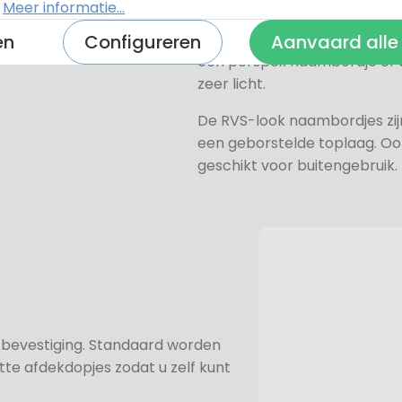
.
Meer informatie...
Het naambordje is een laser
daarom geschikt voor binne
en
Configureren
Aanvaard alle
een perspex naambordje of ac
zeer licht.
De RVS-look naambordjes zi
een geborstelde toplaag. Oo
geschikt voor buitengebruik.
n bevestiging. Standaard worden
te afdekdopjes zodat u zelf kunt