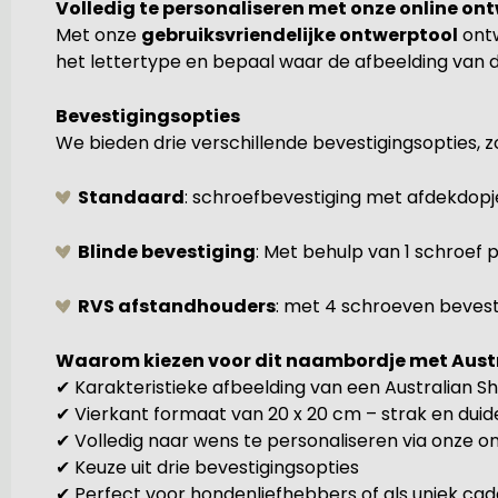
Volledig te personaliseren met onze online on
Met onze
gebruiksvriendelijke ontwerptool
ontw
het lettertype en bepaal waar de afbeelding van de 
Bevestigingsopties
We bieden drie verschillende bevestigingsopties, z
Standaard
: schroefbevestiging met afdekdopj
Blinde bevestiging
: Met behulp van 1 schroef
RVS afstandhouders
: met 4 schroeven bevesti
Waarom kiezen voor dit naambordje met Aust
✔ Karakteristieke afbeelding van een Australian 
✔ Vierkant formaat van 20 x 20 cm – strak en duide
✔ Volledig naar wens te personaliseren via onze on
✔ Keuze uit drie bevestigingsopties
✔ Perfect voor hondenliefhebbers of als uniek ca