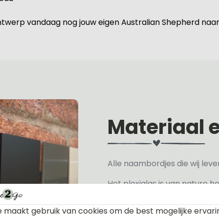
 ontwerp vandaag nog jouw eigen Australian Shepherd na
Materiaal 
Alle naambordjes die wij le
Het plexiglas is van nature h
verkrijgen, hiervan hebben wi
wit, grijs, zwart en mat zwart.
 maakt gebruik van cookies om de best mogelijke ervari