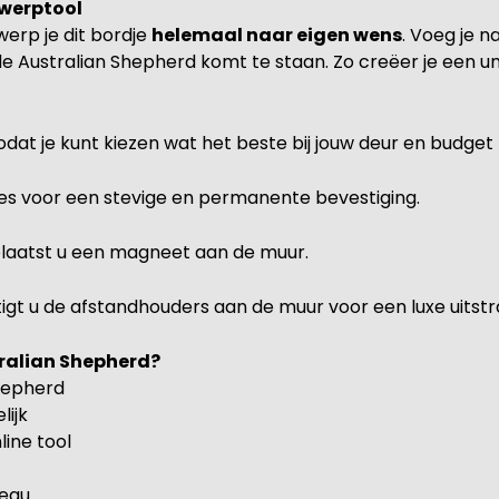
twerptool
erp je dit bordje
helemaal naar eigen wens
. Voeg je n
Australian Shepherd komt te staan. Zo creëer je een uniek
odat je kunt kiezen wat het beste bij jouw deur en budget 
es voor een stevige en permanente bevestiging.
 plaatst u een magneet aan de muur.
gt u de afstandhouders aan de muur voor een luxe uitstra
ralian Shepherd?
Shepherd
lijk
line tool
deau