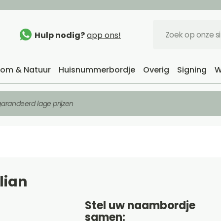
Hulp nodig?
app ons!
om & Natuur
Huisnummerbordje
Overig
Signing
W
arandeerd lage prijzen
lian
Stel uw naambordje
samen: