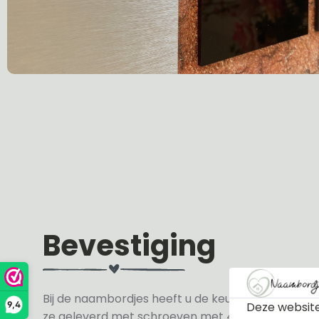
Bevestiging
Bij de naambordjes heeft u de keuze uit 3 soorte
Deze website
9,4
ze geleverd met schroeven met 4 zwarte en 4 wit