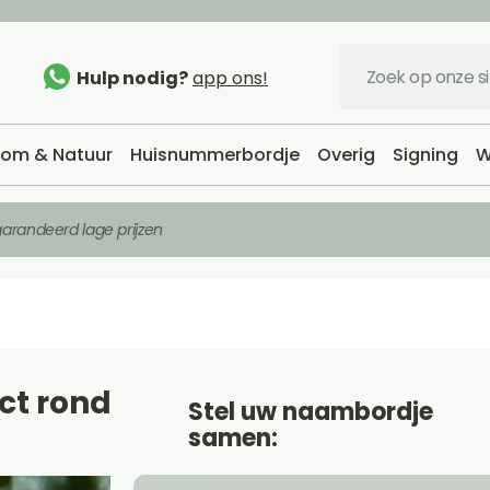
Hulp nodig?
app ons!
om & Natuur
Huisnummerbordje
Overig
Signing
W
arandeerd lage prijzen
ct rond
Stel uw naambordje
samen: