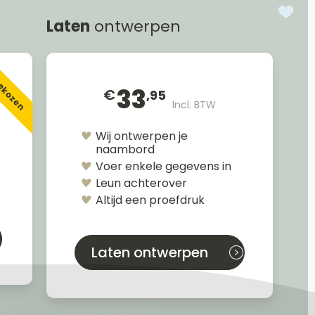
Laten
ontwerpen
gekozen
33
€
,95
Incl. BTW
Wij ontwerpen je
naambord
Voer enkele gegevens in
Leun achterover
Altijd een proefdruk
Laten ontwerpen