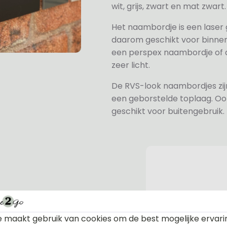
wit, grijs, zwart en mat zwart.
Het naambordje is een laser
daarom geschikt voor binne
een perspex naambordje of ac
zeer licht.
De RVS-look naambordjes zi
een geborstelde toplaag. Oo
geschikt voor buitengebruik.
n bevestiging. Standaard worden
 maakt gebruik van cookies om de best mogelijke ervari
te afdekdopjes zodat u zelf kunt