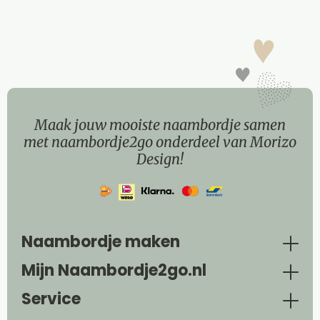
Maak jouw mooiste naambordje samen
met naambordje2go onderdeel van Morizo
Design!
Naambordje maken
Mijn Naambordje2go.nl
Service