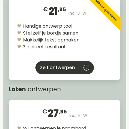
Meest gekozen
21
€
,95
Incl. BTW
Handige ontwerp tool
Stel zelf je bordje samen
Makkelijk tekst opmaken
Zie direct resultaat
Zelf ontwerpen
Laten
ontwerpen
27
€
,95
Incl. BTW
Wij ontwerpen je naambord