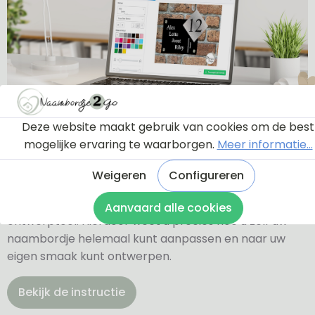
Deze website maakt gebruik van cookies om de best
Ontwerptool
mogelijke ervaring te waarborgen.
Meer informatie...
Weigeren
Configureren
Via onderstaande knop komt u bij een instructie en
een tutorial die u een rondleiding geeft door de
Aanvaard alle cookies
ontwerptool. Hierdoor weet u precies hoe u zelf uw
naambordje helemaal kunt aanpassen en naar uw
eigen smaak kunt ontwerpen.
Bekijk de instructie