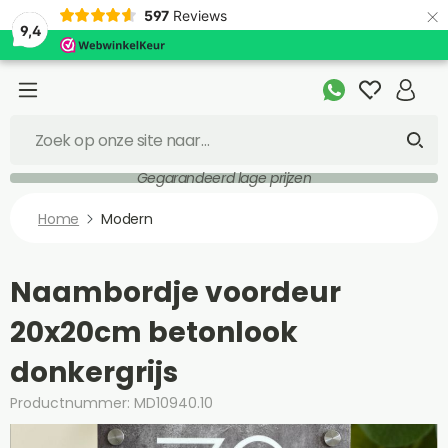
×
597
Reviews
9,4
Gegarandeerd lage prijzen
Home
Modern
Naambordje voordeur
20x20cm betonlook
donkergrijs
Productnummer: MD10940.10