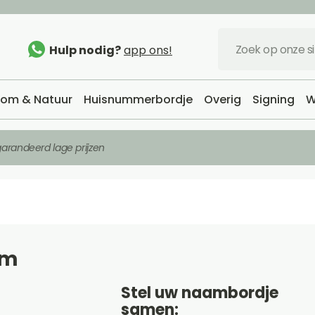
Hulp nodig?
app ons!
om & Natuur
Huisnummerbordje
Overig
Signing
W
arandeerd lage prijzen
cm
Stel uw naambordje
samen: