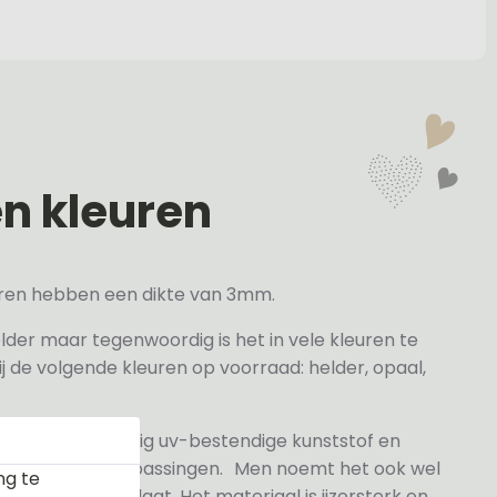
en kleuren
veren hebben een dikte van 3mm.
elder maar tegenwoordig is het in vele kleuren te
j de volgende kleuren op voorraad: helder, opaal,
 gesneden volledig uv-bestendige kunststof en
n- en buitentoepassingen. Men noemt het ook wel
ng te
rylaat naamplaat. Het materiaal is ijzersterk en