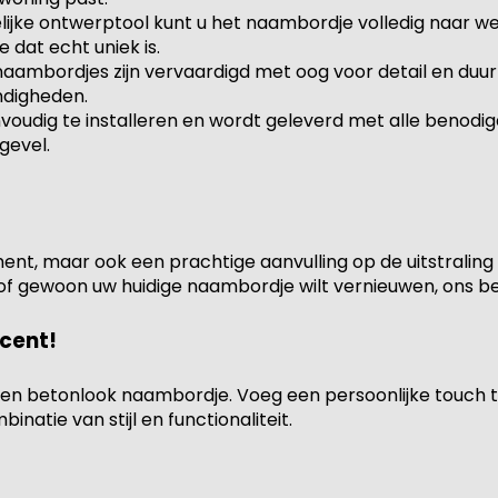
elijke ontwerptool kunt u het naambordje volledig naar w
dat echt uniek is.
naambordjes zijn vervaardigd met oog voor detail en duu
ndigheden.
nvoudig te installeren en wordt geleverd met alle benodi
gevel.
nt, maar ook een prachtige aanvulling op de uitstraling v
 of gewoon uw huidige naambordje wilt vernieuwen, ons b
cent!
en betonlook naambordje. Voeg een persoonlijke touch t
natie van stijl en functionaliteit.