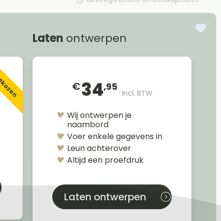
Laten
ontwerpen
gekozen
34
€
,95
Incl. BTW
Wij ontwerpen je
naambord
Voer enkele gegevens in
Leun achterover
Altijd een proefdruk
Laten ontwerpen