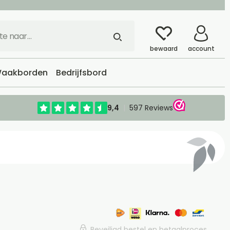
bewaard
account
aakborden
Bedrijfsbord
Beveiligd bestel en betaalproces