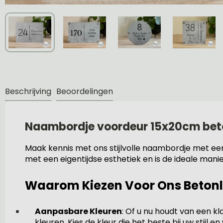
Beschrijving
Beoordelingen
Naambordje voordeur 15x20cm beto
Maak kennis met ons stijlvolle naambordje met e
met een eigentijdse esthetiek en is de ideale manie
Waarom Kiezen Voor Ons Beton
Aanpasbare Kleuren
: Of u nu houdt van een kl
kleuren. Kies de kleur die het beste bij uw stijl e