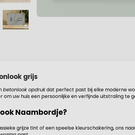
nlook grijs
en
betonlook opdruk
dat perfect past bij elke moderne wo
r om uw huis een persoonlijke en verfijnde uitstraling te 
look Naambordje?
assieke grijze tint of een speelse kleurschakering, ons n
n woning past.