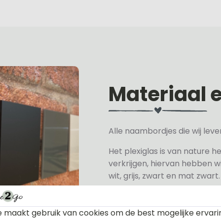
Materiaal 
Alle naambordjes die wij le
Het plexiglas is van nature h
verkrijgen, hiervan hebben wi
wit, grijs, zwart en mat zwart.
Het naambordje is een laser
daarom geschikt voor binne
 maakt gebruik van cookies om de best mogelijke ervari
een perspex naambordje of ac