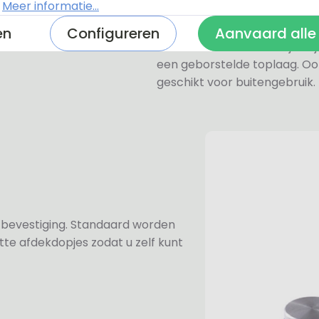
.
Meer informatie...
zeer licht.
en
Configureren
Aanvaard alle
De RVS-look naambordjes zi
een geborstelde toplaag. Oo
geschikt voor buitengebruik.
n bevestiging. Standaard worden
te afdekdopjes zodat u zelf kunt