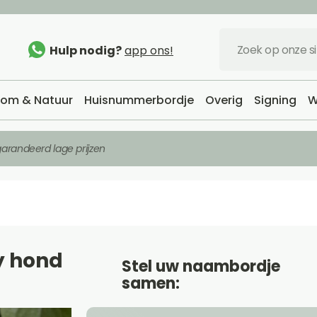
Hulp nodig?
app ons!
om & Natuur
Huisnummerbordje
Overig
Signing
W
arandeerd lage prijzen
y hond
Stel uw naambordje
samen: