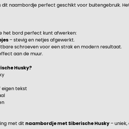
 dit naambordje perfect geschikt voor buitengebruik. Het
e het bord perfect kunt afwerken:
pjes
– stevig en netjes afgewerkt.
htbare schroeven voor een strak en modern resultaat.
effect aan de muur.
ische Husky?
ky
 eigen tekst
al
en
ling met dit
naambordje met Siberische Husky
– uniek