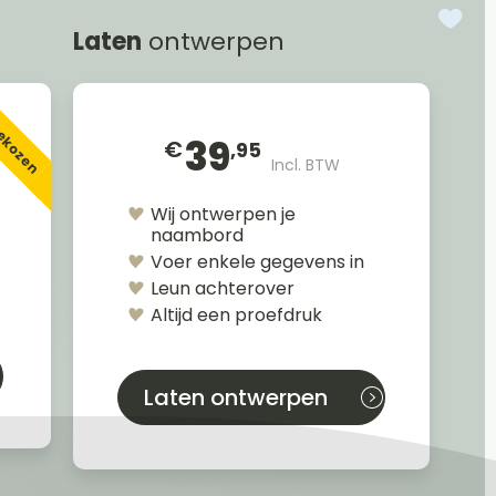
Laten
ontwerpen
gekozen
39
€
,95
Incl. BTW
Wij ontwerpen je
naambord
Voer enkele gegevens in
Leun achterover
Altijd een proefdruk
Laten ontwerpen