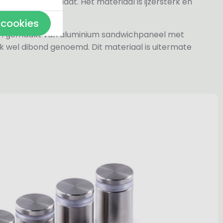
rylaat naamplaat. Het materiaal is ijzersterk en
 cookies
jn gemaakt van aluminium sandwichpaneel met
k wel dibond genoemd. Dit materiaal is uitermate