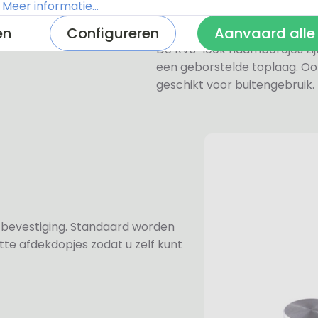
een perspex naambordje of ac
.
Meer informatie...
zeer licht.
en
Configureren
Aanvaard alle
De RVS-look naambordjes zi
een geborstelde toplaag. Oo
geschikt voor buitengebruik.
n bevestiging. Standaard worden
te afdekdopjes zodat u zelf kunt