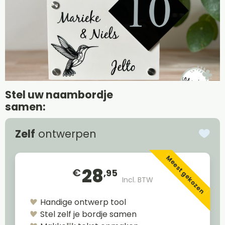
Stel uw naambordje
samen:
Zelf
ontwerpen
Meest gekozen
28
€
,95
Incl. BTW
Handige ontwerp tool
Stel zelf je bordje samen