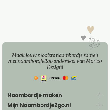
Maak jouw mooiste naambordje samen
met naambordje2go onderdeel van Morizo
Design!
Naambordje maken
Mijn Naambordje2go.nl