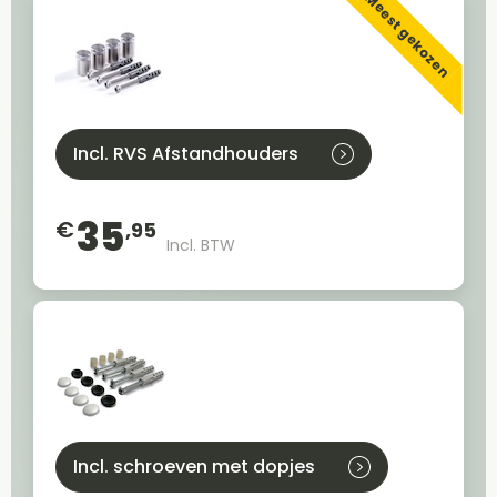
Meest gekozen
Incl. RVS Afstandhouders
35
€
,95
Incl. BTW
Incl. schroeven met dopjes