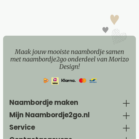
Maak jouw mooiste naambordje samen
met naambordje2go onderdeel van Morizo
Design!
Naambordje maken
Mijn Naambordje2go.nl
Service