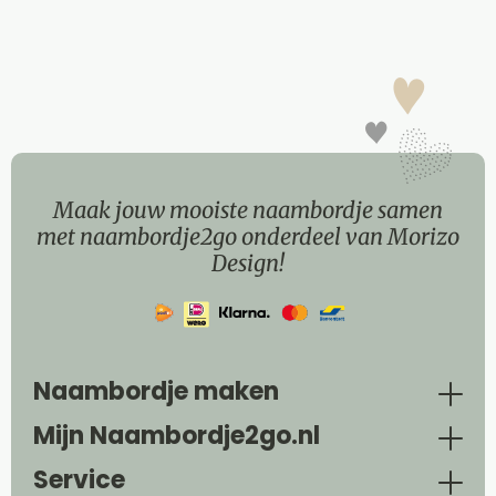
Maak jouw mooiste naambordje samen
met naambordje2go onderdeel van Morizo
Design!
Naambordje maken
Mijn Naambordje2go.nl
Service