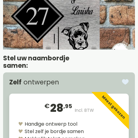
Stel uw naambordje
samen:
Zelf
ontwerpen
Meest gekozen
28
€
,95
Incl. BTW
Handige ontwerp tool
Stel zelf je bordje samen