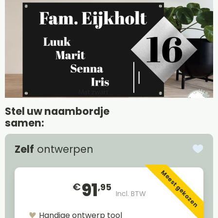
Stel uw naambordje
samen:
Zelf
ontwerpen
Meest gekozen
91
€
,95
Incl. BTW
Handige ontwerp tool