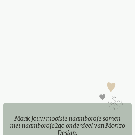
Maak jouw mooiste naambordje samen
met naambordje2go onderdeel van Morizo
Design!