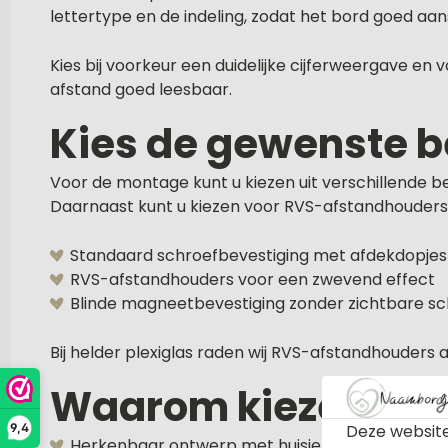
lettertype en de indeling, zodat het bord goed aans
Kies bij voorkeur een duidelijke cijferweergave e
afstand goed leesbaar.
Kies de gewenste b
Voor de montage kunt u kiezen uit verschillende 
Daarnaast kunt u kiezen voor RVS-afstandhouders
Standaard schroefbevestiging met afdekdopjes
RVS-afstandhouders voor een zwevend effect
Blinde magneetbevestiging zonder zichtbare s
Bij helder plexiglas raden wij RVS-afstandhouders 
Waarom kiezen voo
Deze website
9,4
Herkenbaar ontwerp met huisje