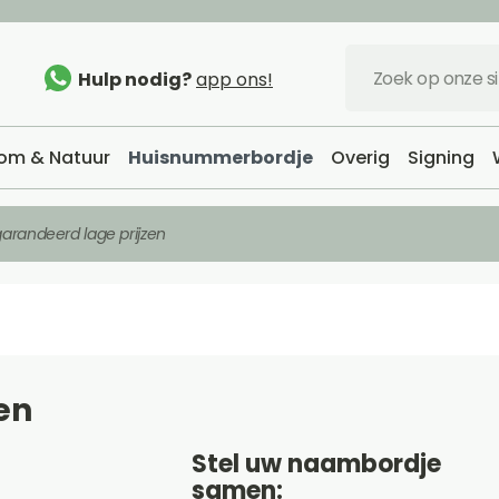
Hulp nodig?
app ons!
om & Natuur
Huisnummerbordje
Overig
Signing
arandeerd lage prijzen
en
Stel uw naambordje
samen: