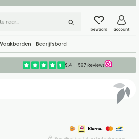
bewaard
account
Waakborden
Bedrijfsbord
Beveiligd bestel en betaalproces