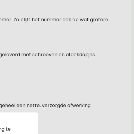
mmer. Zo blijft het nummer ook op wat grotere
 geleverd met schroeven en afdekdopjes.
 geheel een nette, verzorgde afwerking.
d?
ng te