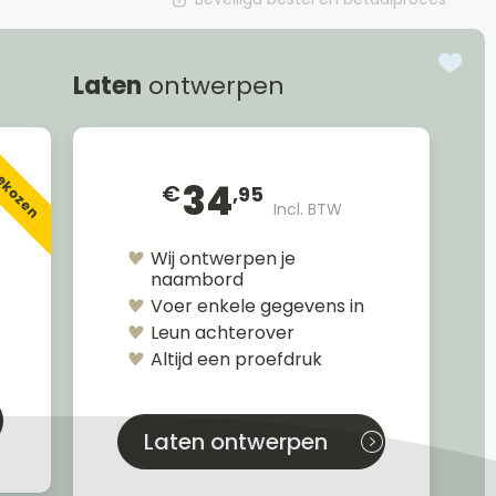
Laten
ontwerpen
gekozen
34
€
,95
Incl. BTW
Wij ontwerpen je
naambord
Voer enkele gegevens in
Leun achterover
Altijd een proefdruk
Laten ontwerpen