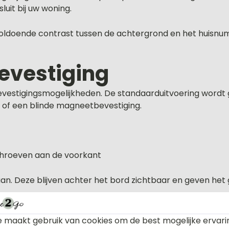
luit bij uw woning.
n voldoende contrast tussen de achtergrond en het huisnu
evestiging
bevestigingsmogelijkheden. De standaarduitvoering wordt
 of een blinde magneetbevestiging.
chroeven aan de voorkant
aan. Deze blijven achter het bord zichtbaar en geven het
r dit huisnummerbor
 maakt gebruik van cookies om de best mogelijke ervari