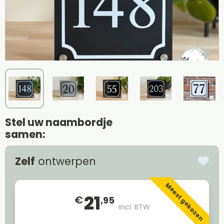
Stel uw naambordje
samen:
Zelf
ontwerpen
Meest gekozen
21
€
,95
Incl. BTW