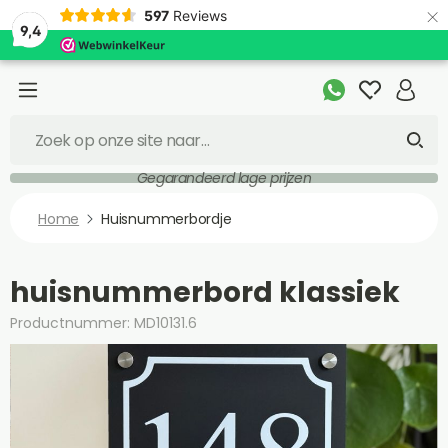
×
597
Reviews
9,4
Gegarandeerd lage prijzen
Home
Huisnummerbordje
huisnummerbord klassiek
Productnummer: MD10131.6