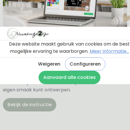
Ontwerptool
Deze website maakt gebruik van cookies om de best
mogelijke ervaring te waarborgen.
Meer informatie...
Via onderstaande knop komt u bij een instructie en
Weigeren
Configureren
een tutorial die u een rondleiding geeft door de
ontwerptool. Hierdoor weet u precies hoe u zelf uw
Aanvaard alle cookies
naambordje helemaal kunt aanpassen en naar uw
eigen smaak kunt ontwerpen.
Bekijk de instructie