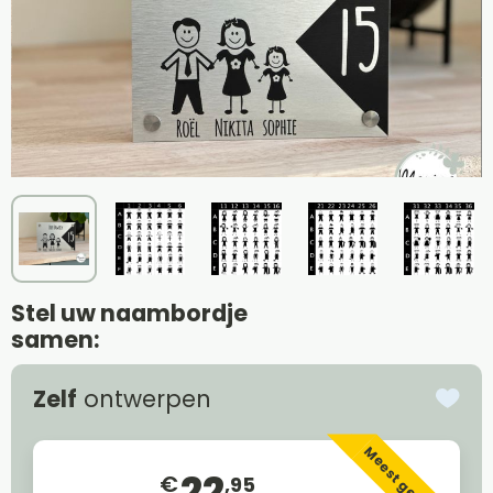
Stel uw naambordje
samen:
Zelf
ontwerpen
Meest gekozen
22
€
,95