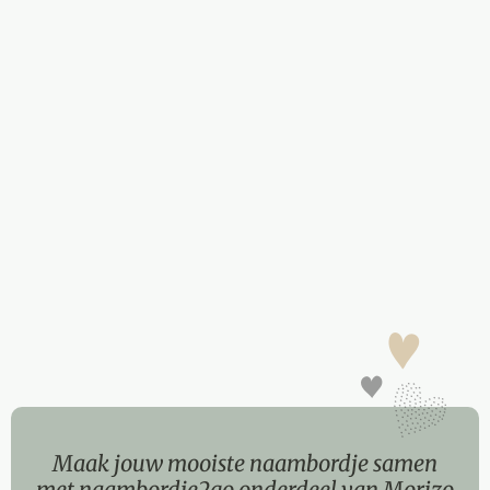
Maak jouw mooiste naambordje samen
met naambordje2go onderdeel van Morizo