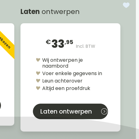
Laten
ontwerpen
gekozen
33
€
,95
Incl. BTW
Wij ontwerpen je
naambord
Voer enkele gegevens in
Leun achterover
Altijd een proefdruk
Laten ontwerpen