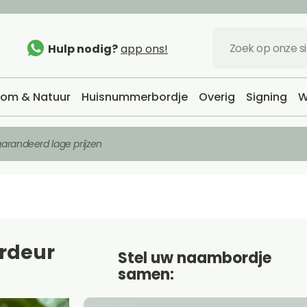
Hulp nodig?
app ons!
om & Natuur
Huisnummerbordje
Overig
Signing
W
arandeerd lage prijzen
ordeur
Stel uw naambordje
samen: