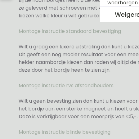
Bij de naambordjes heeft u de keuze uit 3 soorte
waarborgen
ze geleverd met schroeven met 4 zwarte en 4 wit
Weiger
kiezen welke kleur u wilt gebruiken.
Montage instructie standaard bevestiging
Wilt u graag een luxere uitstraling dan kunt u ki
Dit geeft een nog mooier resultaat voor een meer
helder naambordje kiezen dan raden wij altijd d
deze door het bordje heen te zien zijn.
Montage instructie rvs afstandhouders
Wilt u geen bevesting zien dan kunt u kiezen voor 
het bordje aan een sterke magneet en hoeft u sle
Deze is verkrijgbaar voor een meerprijs van €5,-.
Montage instructie blinde bevestiging