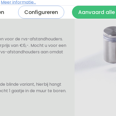
n bevestiging. Standaard worden
.
Meer informatie...
te afdekdopjes zodat u zelf kunt
en
Configureren
Aanvaard alle
ezen voor de rvs-afstandhouders.
prijs van €6,-. Mocht u voor een
e rvs-afstandhouders aan omdat
de blinde variant, hierbij hangt
cht 1 gaatje in de muur te boren.