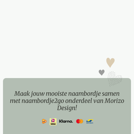
Maak jouw mooiste naambordje samen
met naambordje2go onderdeel van Morizo
Design!