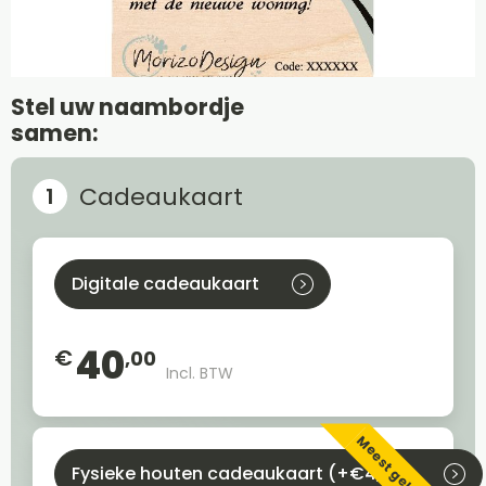
Stel uw naambordje
samen:
Cadeaukaart
Digitale cadeaukaart
40
€
,00
Incl. BTW
Meest gekozen
Fysieke houten cadeaukaart (+€4,95)