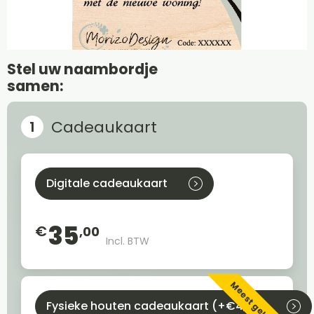
Stel uw naambordje
samen:
Cadeaukaart
Digitale cadeaukaart
35
€
,00
Incl. BTW
Meest gekozen
Fysieke houten cadeaukaart (+€4,95)