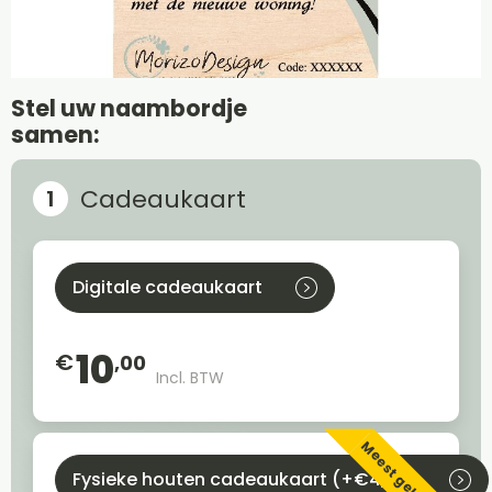
Stel uw naambordje
samen:
Cadeaukaart
Digitale cadeaukaart
10
€
,00
Incl. BTW
Meest gekozen
Fysieke houten cadeaukaart (+€4,95)