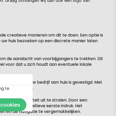
gen. Graag ontvangen wij dan ook een logo van
lende creatieve manieren om dit te doen. Een optie is
e uw huis bezoeken op een discrete manier laten
 om de aandacht van voorbijgangers te trekken. Dit
el voor dat u zich houdt aan eventuele lokale
logo, vooral als uw bedrijf aan huis is gevestigd. Met
ling van uw huis.
ng te
n professionaliteit uit te stralen. Door een
 cookies
s direct een positieve eerste indruk. Het
en en de navigatie te vergemakkelijken.