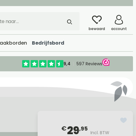
bewaard
account
aakborden
Bedrijfsbord
29
€
,95
Incl. BTW