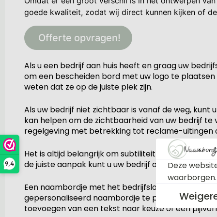
Omdat er een groot verschil is in het ontwerpen van
goede kwaliteit, zodat wij direct kunnen kijken of de
Offerte opvragen!
Als u een bedrijf aan huis heeft en graag uw bedrijf
om een bescheiden bord met uw logo te plaatsen bi
weten dat ze op de juiste plek zijn.
Als uw bedrijf niet zichtbaar is vanaf de weg, ku
kan helpen om de zichtbaarheid van uw bedrijf te v
regelgeving met betrekking tot reclame-uitingen 
Het is altijd belangrijk om subtiliteit en profession
de juiste aanpak kunt u uw bedrijf op een effectie
Deze website
9,4
waarborgen
Een naambordje met het bedrijfslogo is een uitsteke
Weiger
gepersonaliseerd naambordje te plaatsen bij de ing
toevoegen van een tekst naar keuze of een pijlvo