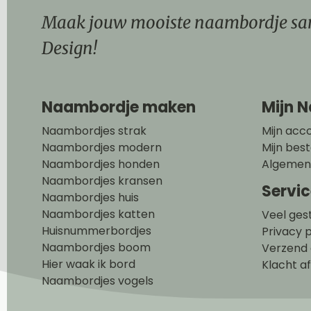
Maak jouw mooiste naambordje sa
Design!
Naambordje maken
Mijn 
Naambordjes strak
Mijn acc
Naambordjes modern
Mijn best
Naambordjes honden
Algemen
Naambordjes kransen
Servi
Naambordjes huis
Naambordjes katten
Veel ges
Huisnummerbordjes
Privacy p
Naambordjes boom
Verzend 
Hier waak ik bord
Klacht a
Naambordjes vogels