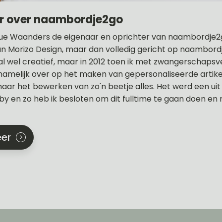
r over naambordje2go
ue Waanders de eigenaar en oprichter van naambordje2go
n Morizo Design, maar dan volledig gericht op naambordje
 al wel creatief, maar in 2012 toen ik met zwangerschapsv
rnamelijk over op het maken van gepersonaliseerde artikel
 naar het bewerken van zo'n beetje alles. Het werd een ui
y en zo heb ik besloten om dit fulltime te gaan doen en 
er