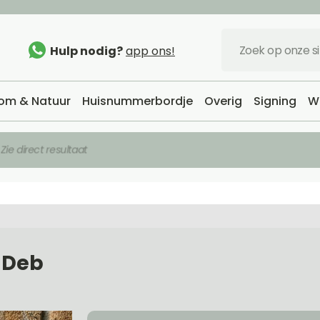
Hulp nodig?
app ons!
om & Natuur
Huisnummerbordje
Overig
Signing
W
Zie direct resultaat
 Deb