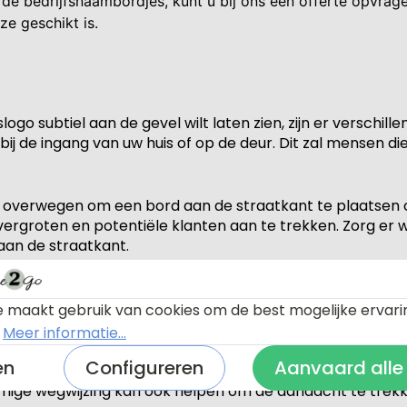
 de bedrijfsnaambordjes, kunt u bij ons een offerte opvra
ze geschikt is.
slogo subtiel aan de gevel wilt laten zien, zijn er verschil
j de ingang van uw huis of op de deur. Dit zal mensen di
nt u overwegen om een bord aan de straatkant te plaatsen
ergroten en potentiële klanten aan te trekken. Zorg er w
aan de straatkant.
aliteit in gedachten te houden bij het tonen van uw bedrijfs
ve manier promoten zonder afbreuk te doen aan de uitstra
 maakt gebruik van cookies om de best mogelijke ervari
.
Meer informatie...
nde manier om de identiteit van je bedrijf te versterken e
en
Configureren
Aanvaard alle
ang van je kantoor of winkel, geef je klanten en bezoeker
rmige wegwijzing kan ook helpen om de aandacht te trekk