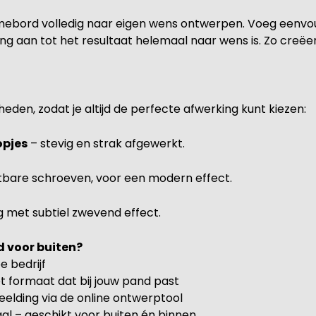
mebord volledig naar eigen wens ontwerpen. Voeg eenvoudi
eling aan tot het resultaat helemaal naar wens is. Zo creë
eden, zodat je altijd de perfecte afwerking kunt kiezen:
opjes
– stevig en strak afgewerkt.
tbare schroeven, voor een modern effect.
ng met subtiel zwevend effect.
 voor buiten?
e bedrijf
et formaat dat bij jouw pand past
beelding via de online ontwerptool
 – geschikt voor buiten én binnen