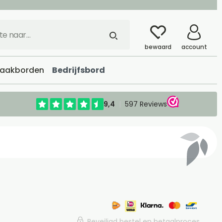
bewaard
account
aakborden
Bedrijfsbord
Beveiligd bestel en betaalproces