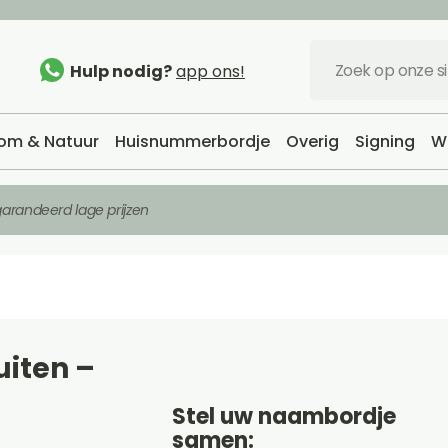
Hulp nodig?
app ons!
om & Natuur
Huisnummerbordje
Overig
Signing
W
arandeerd lage prijzen
uiten –
Stel uw naambordje
samen: