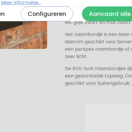
.
Meer informatie...
Het plexiglas is van nature h
en
Configureren
Aanvaard alle
verkrijgen, hiervan hebben wi
wit, grijs, zwart en mat zwart.
Het naambordje is een laser
daarom geschikt voor binne
een perspex naambordje of ac
zeer licht.
De RVS-look naambordjes zi
een geborstelde toplaag. Oo
geschikt voor buitengebruik.