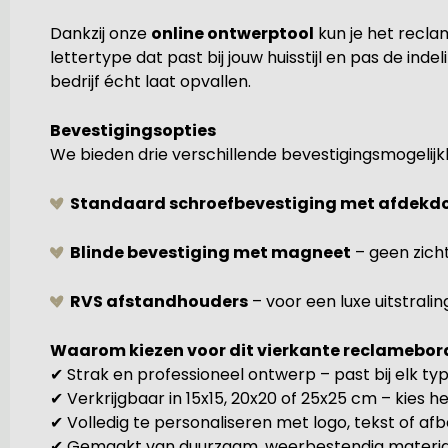
Dankzij onze
online ontwerptool
kun je het recla
lettertype dat past bij jouw huisstijl en pas de ind
bedrijf écht laat opvallen.
Bevestigingsopties
We bieden drie verschillende bevestigingsmogelijkh
Standaard schroefbevestiging met afdekd
Blinde bevestiging met magneet
– geen zich
RVS afstandhouders
– voor een luxe uitstrali
Waarom kiezen voor dit vierkante reclamebord
✔ Strak en professioneel ontwerp – past bij elk typ
✔ Verkrijgbaar in 15x15, 20x20 of 25x25 cm – kies h
✔ Volledig te personaliseren met logo, tekst of af
✔ Gemaakt van duurzaam, weerbestendig materiaal