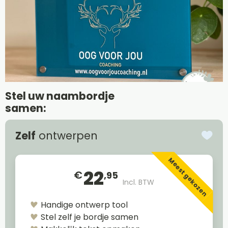
Stel uw naambordje
samen:
Zelf
ontwerpen
Meest gekozen
22
€
,95
Incl. BTW
Handige ontwerp tool
Stel zelf je bordje samen