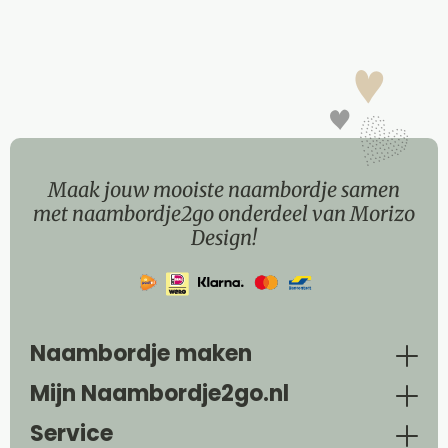
Maak jouw mooiste naambordje samen
met naambordje2go onderdeel van Morizo
Design!
Naambordje maken
Mijn Naambordje2go.nl
Service