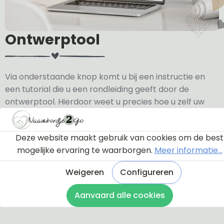
Ontwerptool
Via onderstaande knop komt u bij een instructie en
een tutorial die u een rondleiding geeft door de
ontwerptool. Hierdoor weet u precies hoe u zelf uw
naambordje helemaal kunt aanpassen en naar uw
eigen smaak kunt ontwerpen.
Deze website maakt gebruik van cookies om de best
mogelijke ervaring te waarborgen.
Meer informatie...
Bekijk de instructie
Weigeren
Configureren
Aanvaard alle cookies