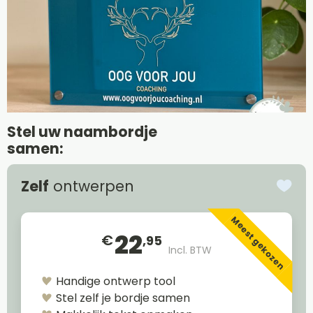
Stel uw naambordje
samen:
Zelf
ontwerpen
Meest gekozen
22
€
,95
Incl. BTW
Handige ontwerp tool
Stel zelf je bordje samen