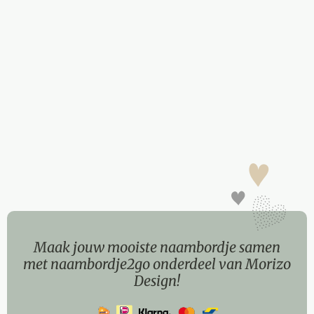
Maak jouw mooiste naambordje samen
met naambordje2go onderdeel van Morizo
Design!