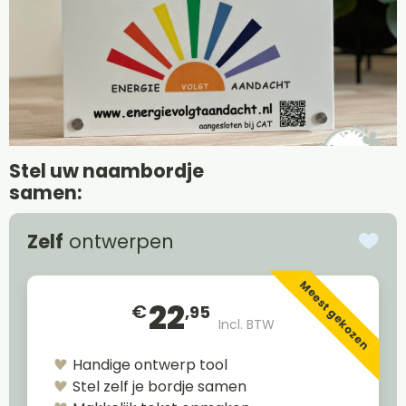
Stel uw naambordje
samen:
Zelf
ontwerpen
Meest gekozen
22
€
,95
Incl. BTW
Handige ontwerp tool
Stel zelf je bordje samen