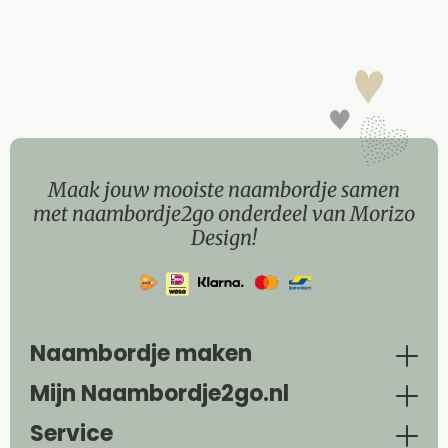
Maak jouw mooiste naambordje samen
met naambordje2go onderdeel van Morizo
Design!
Naambordje maken
Mijn Naambordje2go.nl
Service