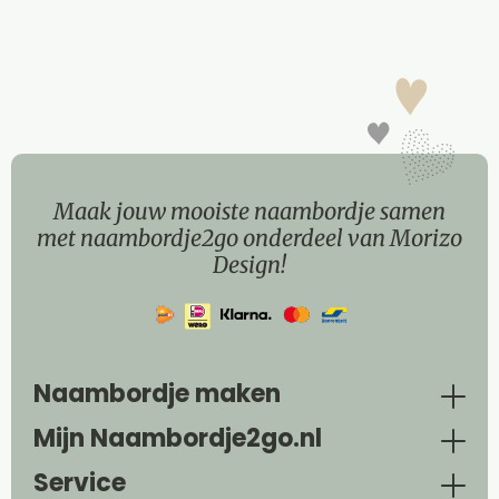
Maak jouw mooiste naambordje samen
met naambordje2go onderdeel van Morizo
Design!
Naambordje maken
Mijn Naambordje2go.nl
Service