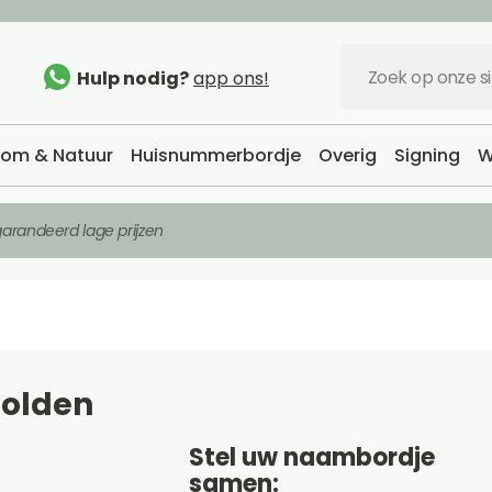
Hulp nodig?
app ons!
om & Natuur
Huisnummerbordje
Overig
Signing
W
arandeerd lage prijzen
golden
Stel uw naambordje
samen: