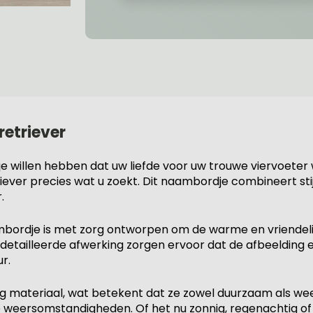
etriever
rdje willen hebben dat uw liefde voor uw trouwe viervoet
iever precies wat u zoekt. Dit naambordje combineert stij
.
mbordje is met zorg ontworpen om de warme en vriendelij
gedetailleerde afwerking zorgen ervoor dat de afbeeldin
r.
g materiaal, wat betekent dat ze zowel duurzaam als weer
eersomstandigheden. Of het nu zonnig, regenachtig of wi