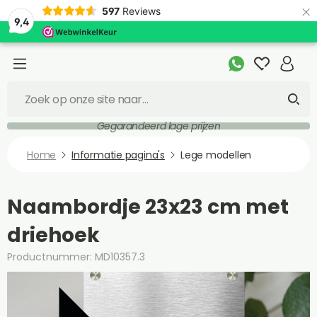
×
597
Reviews
9,4
Gegarandeerd lage prijzen
Home
Informatie pagina's
Lege modellen
Naambordje 23x23 cm met
driehoek
Productnummer: MD10357.3