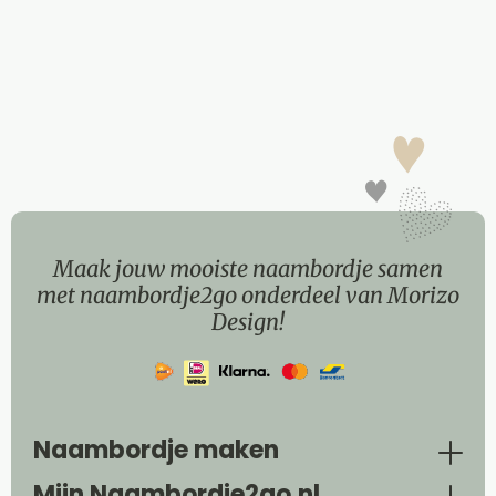
Maak jouw mooiste naambordje samen
met naambordje2go onderdeel van Morizo
Design!
Naambordje maken
Mijn Naambordje2go.nl