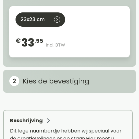
23x23 cm
33
€
,95
Incl. BTW
Kies de bevestiging
Beschrijving
Dit lege naambordje hebben wij speciaal voor
de creatievelingen er op staan.Hier moet u