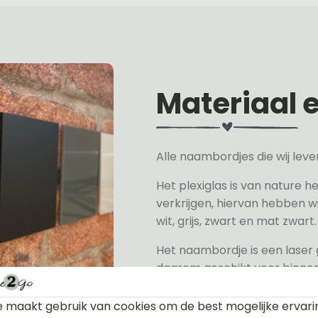
Materiaal 
Alle naambordjes die wij le
Het plexiglas is van nature h
verkrijgen, hiervan hebben wi
wit, grijs, zwart en mat zwart.
Het naambordje is een laser
daarom geschikt voor binne
een perspex naambordje of ac
zeer licht.
 maakt gebruik van cookies om de best mogelijke ervari