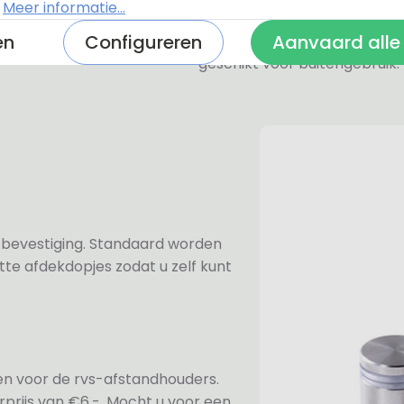
.
Meer informatie...
De RVS-look naambordjes zi
en
Configureren
Aanvaard alle
een geborstelde toplaag. Oo
geschikt voor buitengebruik.
n bevestiging. Standaard worden
te afdekdopjes zodat u zelf kunt
ezen voor de rvs-afstandhouders.
prijs van €6,-. Mocht u voor een