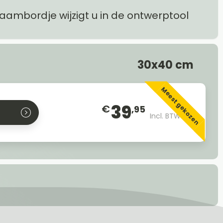
naambordje wijzigt u in de ontwerptool
30x40 cm
Meest gekozen
39
€
,95
Incl. BTW