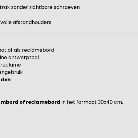
strak zonder zichtbare schroeven
ijlvolle afstandhouders
aat of als reclamebord
ine ontwerptool
f reclame
engebruik
onden
ambord of reclamebord
in het formaat 30x40 cm.