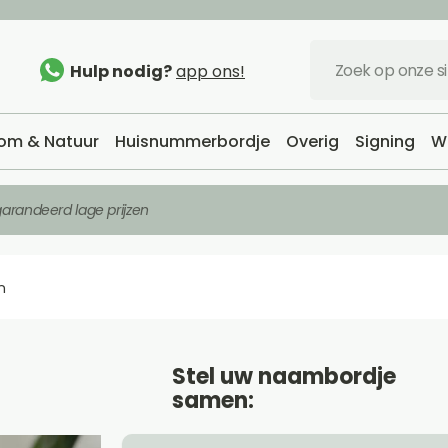
Hulp nodig?
app ons!
om & Natuur
Huisnummerbordje
Overig
Signing
W
arandeerd lage prijzen
n
Stel uw naambordje
samen: