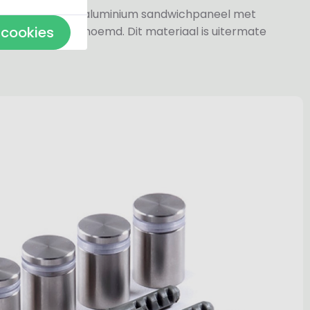
jn gemaakt van aluminium sandwichpaneel met
 cookies
k wel dibond genoemd. Dit materiaal is uitermate